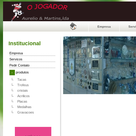
Empresa
Serv
Institucional
Empresa
Servicos
Pedir Contato
produtos
-
Tacas
Trofeus
cristais
Acrilicos
Placas
Medalhas
Gravacoes